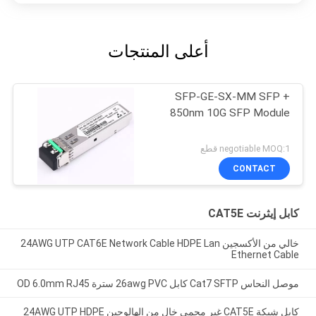
أعلى المنتجات
SFP-GE-SX-MM SFP +
850nm 10G SFP Module
negotiable MOQ:1 قطع
CONTACT
كابل إيثرنت CAT5E
خالي من الأكسجين 24AWG UTP CAT6E Network Cable HDPE Lan
Ethernet Cable
موصل النحاس Cat7 SFTP كابل 26awg PVC سترة OD 6.0mm RJ45
كابل شبكة CAT5E غير محمي خالٍ من الهالوجين 24AWG UTP HDPE