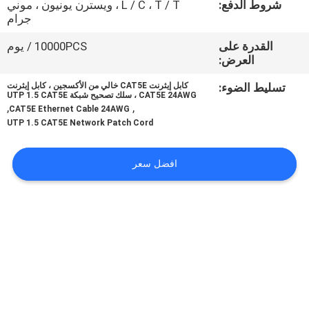
شروط الدفع:
L / C ، T / T ، ويسترن يونيون ، موني
جرام
مراقبة
القدرة على
10000PCS / يوم
الجودة
العرض:
تسليط الضوء:
كابل إيثرنت CAT5E خالي من الأكسجين ، كابل إيثرنت
خريطة
CAT5E 24AWG ، سلك تصحيح شبكة UTP 1.5 CAT5E
,
,
CAT5E Ethernet Cable 24AWG
الموقع
UTP 1.5 CAT5E Network Patch Cord
PRIVACY
افضل سعر
POLICY