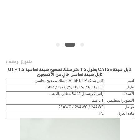
منتوج وصف
كابل شبكة CAT5E بطول 1.5 متر سلك تصحيح شبكة نحاسية UTP 1.5
كابل شبكة نحاسي خالٍ من الأكسجين
اسم
كابل شبكة CAT5E UTP سلك تصحيح نحاسي
طول
0.5 / 1/2/3/5/10/15/20/30 / 50M
الأسلاك
رأس كريستال RJ45 مطلي بالذهب
التطوير التنظيمي
5.1 ملم
موصل
28AWG / 26AWG / 24AWG
مادة العزل
PE