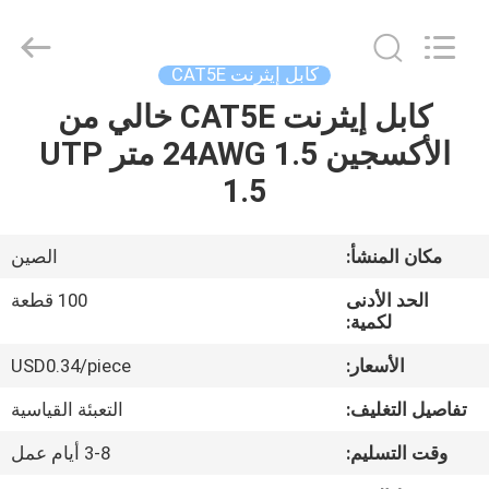
-
2026
WanyYi Telecom Tech Co.,Limited.
All
Rights
كابل إيثرنت CAT5E
Reserved.
كابل إيثرنت CAT5E خالي من
الصفحة
الأكسجين 24AWG 1.5 متر UTP
الرئيسية
1.5
منتجات
مكان المنشأ:
الصين
معلومات
الحد الأدنى
100 قطعة
عنا
لكمية:
الأسعار:
USD0.34/piece
جولة
تفاصيل التغليف:
التعبئة القياسية
في
وقت التسليم:
3-8 أيام عمل
المعمل