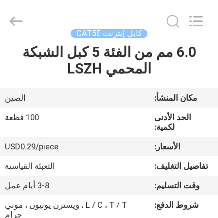
-
2026
WanyYi Telecom Tech Co.,Limited.
All
Rights
كابل إيثرنت CAT5E
Reserved.
6.0 مم من الفئة 5 كبل الشبكة
الصفحة
المحمي LSZH
الرئيسية
منتجات
مكان المنشأ:
الصين
الحد الأدنى
100 قطعة
معلومات
لكمية:
عنا
الأسعار:
USD0.29/piece
تفاصيل التغليف:
التعبئة القياسية
جولة
وقت التسليم:
3-8 أيام عمل
في
شروط الدفع:
L / C ، T / T ، ويسترن يونيون ، موني
المعمل
جرام