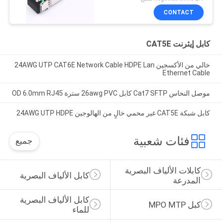
CONTACT
كابل إيثرنت CAT5E
خالي من الأكسجين 24AWG UTP CAT6E Network Cable HDPE Lan
Ethernet Cable
موصل النحاس Cat7 SFTP كابل 26awg PVC سترة OD 6.0mm RJ45
كابل شبكة CAT5E غير محمي خالٍ من الهالوجين 24AWG UTP HDPE
فئات شعبية
جميع
كابلات الألياف البصرية 
كابل الألياف البصرية
المدرعة
كابل الألياف البصرية 
كبل MPO MTP
للماء