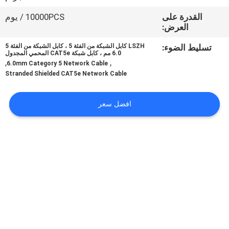
القدرة على
10000PCS / يوم
مراقبة
العرض:
الجودة
تسليط الضوء:
LSZH كابل الشبكة من الفئة 5 ، كابل الشبكة من الفئة 5
6.0 مم ، كابل شبكة CAT5e المحمي المجدول
,
,
6.0mm Category 5 Network Cable
خريطة
Stranded Shielded CAT5e Network Cable
الموقع
افضل سعر
PRIVACY
POLICY