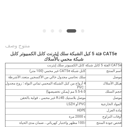
منتوج وصف
CAT5e فئة 5 كبل الشبكة سلك إيثرنت كابل الكمبيوتر كابل
شبكة محمي بالأسلاك
CAT5e الفئة 5 كابل شبكة كابل الكمبيوتر سلك إيثرنت
اسم المنتج
كابل شبكة CAT5e غير محمي (100 متر)
موصل
سلك نحاسي مجدول خالي من الأكسجين متعدد الأشرطة
هيكل الأسلاك
4 أزواج من كبل الشبكة المحمي ثماني النواة ؛ زوج مجدول
؛ PVC
حجم السلك
5.5-6.0 مم (يمكن تخصيصها)
موصل
موصل بلاستيك RJ45 غير محمي ، قولبة بالحقن
المواد الخارجية
PVC أو LSZH
مادة العزل
HDPE
أوقات التزاوج
≥ 2000 مرة
فحص جودة المنتج
100٪ مظهر واختبار كهربائي ، ضمان مدى الحياة