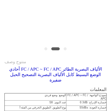
منتوج وصف
الألياف البصرية الطائر FC / APC ~ FC / APC أحادي
الوضع البسيط كابل الألياف البصرية التصحيح الحبل
ضفيرة
المعلمات
نموذج الواجهة: FC / APC ~ FC /
الوضع: وضع فردي
APC
خسارة الإدراج: 0.3dB
عدد النوى: SX
خسارة العودة: ≥55dB
نوع الطويق: الطويق الخزفي من الفئة أ