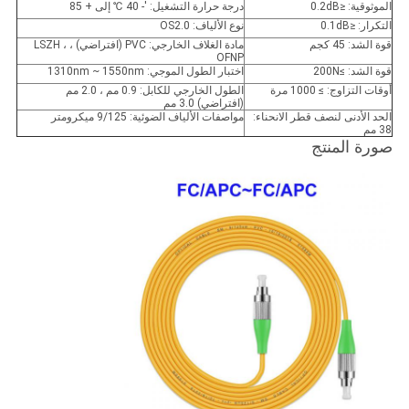
الموثوقية: ≤0.2dB
درجة حرارة التشغيل: '- 40 ℃ إلى + 85
التكرار: ≤0.1dB
نوع الألياف: OS2.0
قوة الشد: 45 كجم
مادة الغلاف الخارجي: PVC (افتراضي) ، LSZH ،
OFNP
قوة الشد: ≥200N
اختبار الطول الموجي: 1310nm ~ 1550nm
أوقات التزاوج: ≥ 1000 مرة
الطول الخارجي للكابل: 0.9 مم ، 2.0 مم
(افتراضي) 3.0 مم
الحد الأدنى لنصف قطر الانحناء:
مواصفات الألياف الضوئية: 9/125 ميكرومتر
38 مم
صورة المنتج