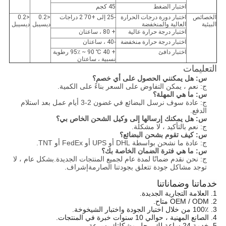
اختبار الضغط
45 كجم
الخصائص
اختبار دورة درجات الحرارة
-25 إلى +70 2 دراجات
<0.2
<0.2
البيئية
العالية والمنخفضة
ديسيبل
ديسيبل
اختبار درجة حرارة عالية
+ 80 ، ساعتان
اختبار درجة حرارة منخفضة
-40 ، ساعتان
اختبار دافئ
+ 40 ℃ 90 ~ 95٪ رطوبة
نسبية ، ساعتان
التعليمات
س:
هل يمكنني الحصول على أي خصم؟
ج: نعم ، يمكن التفاوض على السعر بناءً على الكمية.
س:
ما هي المهلة؟
ج: عادة سوف نرسل البضائع في غضون 2-3 أيام عمل بعد استلام
الدفع.
س:
هل يمكنك إرسالها إلى وكيل الشحن الخاص بي؟
ج: نعم بالتأكيد ، لا مشكلة.
س:
كيف تقوم بشحن البضائع؟
ج: عادة ما نشحن بواسطة DHL أو UPS أو FedEx أو TNT.
س:
ما هي فترة الضمان الخاصة بك؟
ج: نحن نقدم ضمانًا لمدة عام لجميع المنتجات الجديدة.بشكل عام ، لا
توجد مشاكل جودة تتعلق بجودتنا الصارمة
إشراف.
خدماتنا وضماناتنا
1. العلامة التجارية الجديدة.
2. OEM / ODM متاح.
3. 100٪ من خلال اختبار الجودة واختبار الشيخوخة.
4. الصانع المهنية ، حوالي 10 سنوات خبرة في المنتجات.
5. خدمة 24 ساعة لك ، حل مشكلتك بسرعة.