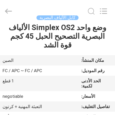
-
2026
WanyYi Telecom Tech Co.,Limited.
All
Rights
كابل الألياف البصرية
Reserved.
وضع واحد Simplex OS2 الألياف
الصفحة
البصرية التصحيح الحبل 45 كجم
الرئيسية
قوة الشد
منتجات
مكان المنشأ:
الصين
معلومات
رقم الموديل:
FC / APC ~ FC / APC
عنا
الحد الأدنى
1 قطع
لكمية:
جولة
الأسعار:
negotiable
في
تفاصيل التغليف:
التعبئة المهنية + كرتون
المعمل