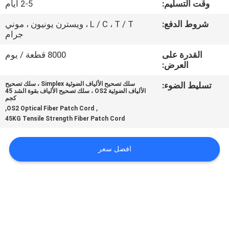
وقت التسليم:
2-5 أيام
مراقبة
شروط الدفع:
L / C ، T / T ، ويسترن يونيون ، موني
جرام
الجودة
القدرة على
8000 قطعة / يوم
العرض:
خريطة
تسليط الضوء:
سلك تصحيح الألياف الضوئية Simplex ، سلك تصحيح
الموقع
الألياف الضوئية OS2 ، سلك تصحيح الألياف بقوة الشد 45
كجم
,
,
OS2 Optical Fiber Patch Cord
45KG Tensile Strength Fiber Patch Cord
PRIVACY
POLICY
افضل سعر