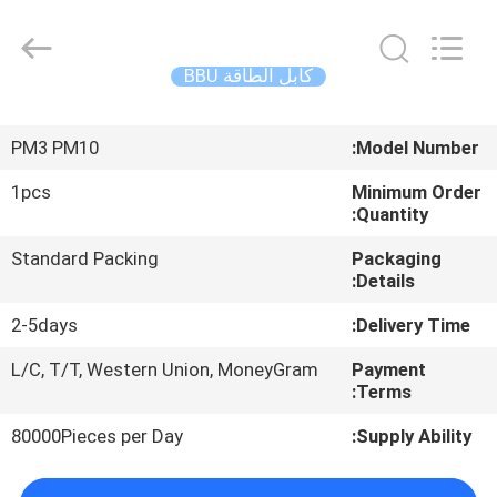
-
2026
WanyYi Telecom Tech Co.,Limited.
All
Rights
كابل الطاقة BBU
Reserved.
الصفحة
PM3 PM10
Model Number:
الرئيسية
1pcs
Minimum Order
Quantity:
منتجات
Standard Packing
Packaging
Details:
معلومات
2-5days
Delivery Time:
عنا
L/C, T/T, Western Union, MoneyGram
Payment
Terms:
جولة
في
80000Pieces per Day
Supply Ability:
المعمل