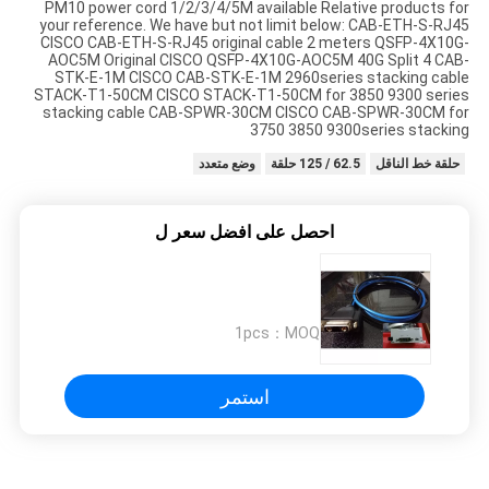
PM10 power cord 1/2/3/4/5M available Relative products for
your reference. We have but not limit below: CAB-ETH-S-RJ45
CISCO CAB-ETH-S-RJ45 original cable 2 meters QSFP-4X10G-
AOC5M Original CISCO QSFP-4X10G-AOC5M 40G Split 4 CAB-
STK-E-1M CISCO CAB-STK-E-1M 2960series stacking cable
STACK-T1-50CM CISCO STACK-T1-50CM for 3850 9300 series
stacking cable CAB-SPWR-30CM CISCO CAB-SPWR-30CM for
3750 3850 9300series stacking
حلقة خط الناقل
62.5 / 125 حلقة
وضع متعدد
احصل على افضل سعر ل
1pcs
MOQ：
استمر