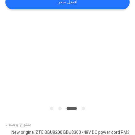
افضل سعر
مراقبة
الجودة
خريطة
الموقع
PRIVACY
POLICY
منتوج وصف
New original ZTE BBU8200 BBU8300 -48V DC power cord PM3