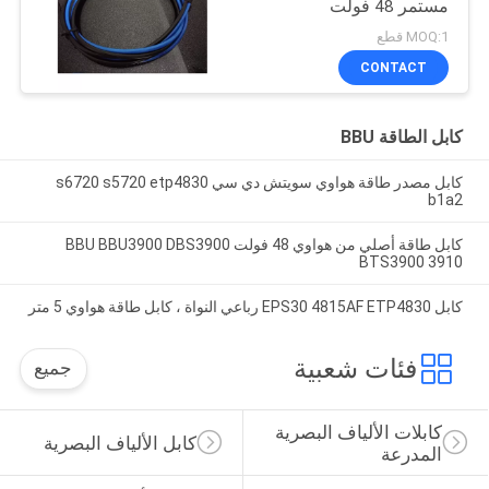
مستمر 48 فولت
MOQ:1 قطع
CONTACT
كابل الطاقة BBU
كابل مصدر طاقة هواوي سويتش دي سي s6720 s5720 etp4830
b1a2
كابل طاقة أصلي من هواوي 48 فولت BBU BBU3900 DBS3900
BTS3900 3910
كابل EPS30 4815AF ETP4830 رباعي النواة ، كابل طاقة هواوي 5 متر
فئات شعبية
جميع
كابلات الألياف البصرية 
كابل الألياف البصرية
المدرعة