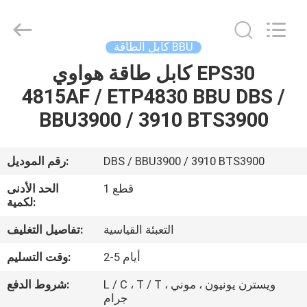
الألياف
البصرية
المزود.
Copyright
©
كابل الطاقة BBU
2021
-
2022
كابل طاقة هواوي EPS30
الصفحة
fibre-
opticcables.com.
4815AF / ETP4830 BBU DBS /
الرئيسية
All
Rights
Reserved.
BBU3900 / 3910 BTS3900
منتجات
DBS / BBU3900 / 3910 BTS3900
رقم الموديل:
معلومات
1 قطع
الحد الأدنى
عنا
لكمية:
التعبئة القياسية
تفاصيل التغليف:
جولة
2-5 أيام
وقت التسليم:
في
L / C ، T / T ، ويسترن يونيون ، موني
شروط الدفع:
المعمل
جرام