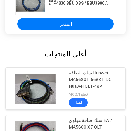
ETP4830 BBU DBS / BBU3900 /
3910 BTS3900
استمر
أعلى المنتجات
سلك الطاقة Huawei
MA5680T 5683T DC
Huawei OLT-48V
MOQ:1 قطع
اتصل
سلك طاقة هواوي EA /
MA5800 X7 OLT